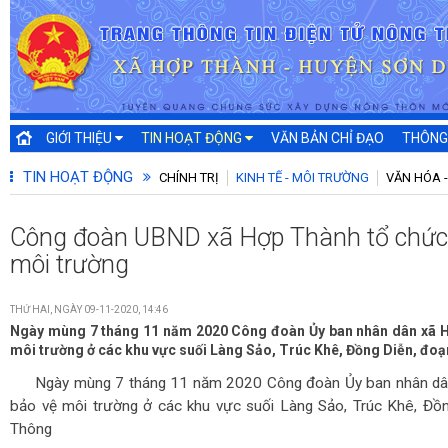
GIỚI THIỆU
TIN HOẠT ĐỘNG
VĂN BẢN CHỈ ĐẠO
THÔNG
TIN HOẠT ĐỘNG
CHÍNH TRỊ
KINH TẾ - MÔI TRƯỜNG
VĂN HÓA -
Công đoàn UBND xã Hợp Thành tổ chức
môi trường
THỨ HAI, NGÀY 09-11-2020, 14:46
Ngày mùng 7 tháng 11 năm 2020 Công đoàn Ủy ban nhân dân xã H
môi trường ở các khu vực suối Làng Sảo, Trúc Khê, Đồng Diễn, đo
Ngày mùng 7 tháng 11 năm 2020 Công đoàn Ủy ban nhân dâ
bảo vệ môi trường ở các khu vực suối Làng Sảo, Trúc Khê, Đồ
Thông